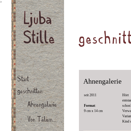
>
Start
Ahnengalerie
geschnitten
seit 2011
Hört 
entst
Ahnengalerie
Format
:
scho
9 cm x 14 cm
Verwan
Varia
Von Tälern...
Kind u